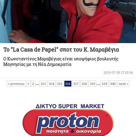
Το "La Casa de Papel" σποτ του Κ. Μαραβέγια
Ο Κωνσταντίνος Μαραβέγιας είναι υποψήφιος βουλευτής
Μαγνησίας με τη Νέα Δημοκρατία
2019-07-05 17:15:04
...
...
« previous
1
2
313
314
315
316
317
318
319
339
340
next »