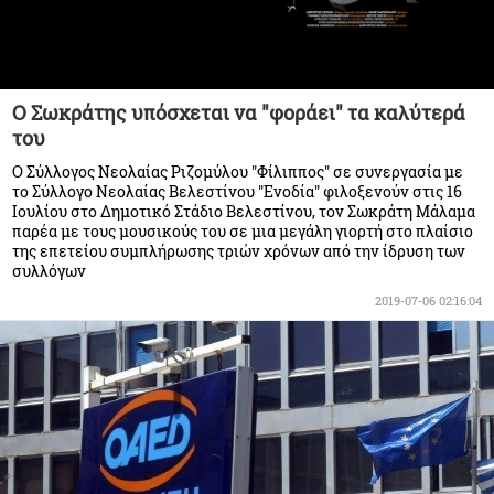
Ο Σωκράτης υπόσχεται να "φοράει" τα καλύτερά
του
Ο Σύλλογος Νεολαίας Ριζομύλου "Φίλιππος" σε συνεργασία με
το Σύλλογο Νεολαίας Βελεστίνου "Ενοδία" φιλοξενούν στις 16
Ιουλίου στο Δημοτικό Στάδιο Βελεστίνου, τον Σωκράτη Μάλαμα
παρέα με τους μουσικούς του σε μια μεγάλη γιορτή στο πλαίσιο
της επετείου συμπλήρωσης τριών χρόνων από την ίδρυση των
συλλόγων
2019-07-06 02:16:04