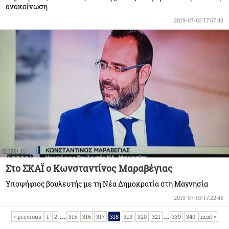
ανακοίνωση
2019-07-03 17:57:43
Στο ΣΚΑΪ ο Κωνσταντίνος Μαραβέγιας
Υποψήφιος βουλευτής με τη Νέα Δημοκρατία στη Μαγνησία
2019-07-03 17:22:46
...
...
« previous
1
2
315
316
317
318
319
320
321
339
340
next »