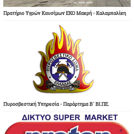
Πρατήριο Υγρών Καυσίμων ΕΚΟ Μακρή - Καλαμπαλίκη
Πυροσβεστική Υπηρεσία - Παράρτημα Β` ΒΙ.ΠΕ.