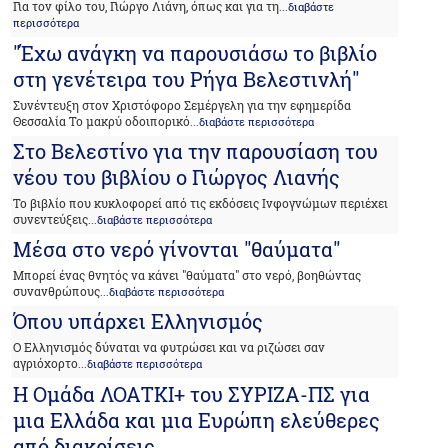
Για τον φίλο του, Γιώργο Λιάνη, όπως και για τη
...διαβάστε
περισσότερα
"Έχω ανάγκη να παρουσιάσω το βιβλίο
στη γενέτειρα του Ρήγα Βελεστινλή"
Συνέντευξη στον Χριστόφορο Σεμέργελη για την εφημερίδα
Θεσσαλία Το μακρύ οδοιπορικό
...διαβάστε περισσότερα
Στο Βελεστίνο για την παρουσίαση του
νέου του βιβλίου ο Γιώργος Λιανής
Το βιβλίο που κυκλοφορεί από τις εκδόσεις Ινφογνώμων περιέχει
συνεντεύξεις
...διαβάστε περισσότερα
Μέσα στο νερό γίνονται "θαύματα"
Μπορεί ένας θνητός να κάνει "θαύματα" στο νερό, βοηθώντας
συνανθρώπους
...διαβάστε περισσότερα
Όπου υπάρχει Ελληνισμός
Ο Eλληνισμός δύναται να φυτρώσει και να ριζώσει σαν
αγριόχορτο
...διαβάστε περισσότερα
Η Ομάδα ΛΟΑΤΚΙ+ του ΣΥΡΙΖΑ-ΠΣ για
μια Ελλάδα και μια Ευρώπη ελεύθερες
από διακρίσεις