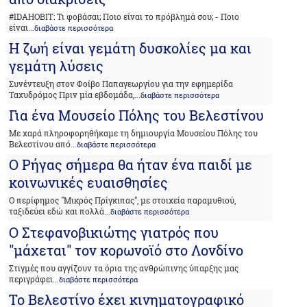
#IDAHOBIT: Τι φοβάσαι; Ποιο είναι το πρόβλημά σου; - Ποιο
είναι
...διαβάστε περισσότερα
H ζωή είναι γεμάτη δυσκολίες μα και
γεμάτη λύσεις
Συνέντευξη στον Φοίβο Παπαγεωργίου για την εφημερίδα
Ταχυδρόμος Πριν μία εβδομάδα,
...διαβάστε περισσότερα
Για ένα Μουσείο Πόλης του Βελεστίνου
Με χαρά πληροφορηθήκαμε τη δημιουργία Μουσείου Πόλης του
Βελεστίνου από
...διαβάστε περισσότερα
Ο Ρήγας σήμερα θα ήταν ένα παιδί με
κοινωνικές ευαισθησίες
Ο περίφημος "Μικρός Πρίγκιπας", με στοιχεία παραμυθιού,
ταξιδεύει εδώ και πολλά
...διαβάστε περισσότερα
Ο Στεφανοβικιώτης γιατρός που
"μάχεται" τον κορωνοϊό στο Λονδίνο
Στιγμές που αγγίζουν τα όρια της ανθρώπινης ύπαρξης μας
περιγράφει
...διαβάστε περισσότερα
Το Βελεστίνο έχει κινηματογραφικό