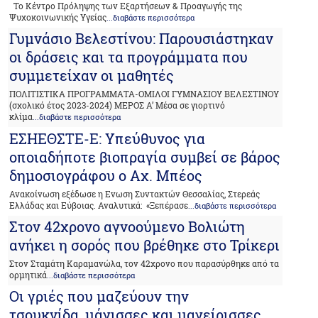
Το Κέντρο Πρόληψης των Εξαρτήσεων & Προαγωγής της
Ψυχοκοινωνικής Υγείας
...διαβάστε περισσότερα
Γυμνάσιο Βελεστίνου: Παρουσιάστηκαν
οι δράσεις και τα προγράμματα που
συμμετείχαν οι μαθητές
ΠΟΛΙΤΙΣΤΙΚΑ ΠΡΟΓΡΑΜΜΑΤΑ-ΟΜΙΛΟΙ ΓΥΜΝΑΣΙΟΥ ΒΕΛΕΣΤΙΝΟΥ
(σχολικό έτος 2023-2024) ΜΕΡΟΣ Α’ Μέσα σε γιορτινό
κλίμα
...διαβάστε περισσότερα
ΕΣΗΕΘΣΤΕ-Ε: Υπεύθυνος για
οποιαδήποτε βιοπραγία συμβεί σε βάρος
δημοσιογράφου ο Αχ. Μπέος
Ανακοίνωση εξέδωσε η Ενωση Συντακτών Θεσσαλίας, Στερεάς
Ελλάδας και Εύβοιας. Αναλυτικά: «Ξεπέρασε
...διαβάστε περισσότερα
Στον 42χρονο αγνοούμενο Βολιώτη
ανήκει η σορός που βρέθηκε στο Τρίκερι
Στον Σταμάτη Καραμανώλα, τον 42χρονο που παρασύρθηκε από τα
ορμητικά
...διαβάστε περισσότερα
Οι γριές που μαζεύουν την
τσουκνίδα, μάγισσες και μαγείρισσες