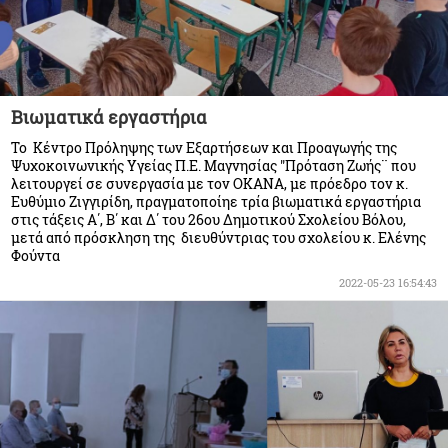
Βιωματικά εργαστήρια
Το Κέντρο Πρόληψης των Εξαρτήσεων και Προαγωγής της
Ψυχοκοινωνικής Υγείας Π.Ε. Μαγνησίας "Πρόταση Ζωής¨ που
λειτουργεί σε συνεργασία με τον ΟΚΑΝΑ, με πρόεδρο τον κ.
Ευθύμιο Ζιγγιρίδη, πραγματοποίηε τρία βιωματικά εργαστήρια
στις τάξεις Α΄, Β΄ και Δ΄ του 26ου Δημοτικού Σχολείου Βόλου,
μετά από πρόσκληση της διευθύντριας του σχολείου κ. Ελένης
Φούντα
2022-05-23 16:54:43