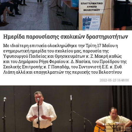
Ημερίδα παρουσίασης σχολικών δραστηριοτήτων
Με ιδιαίτερη επιτυχία ολοκληρώθηκε την Τρίτη 17 Μαΐου η
ενημερωτική ημερίδα του σχολείου μας, παρουσία της
Υφυπουργού Παιδείας και Θρησκευμάτων κ. Ζ. Μακρή καθώς
και του Δημάρχου Ρήγα Φεραίου κ. Δ. Νασίκα, του Προέδρου της
Σχολικής Επιτροπής κ. Γ. Παπαδάμ, του Συντονιστή Ε.Ε. κ. Ευθ.
Λιάπη αλλά και επαγγελματιών της περιοχής του Βελεστίνου
2022-05-23 16:48:00