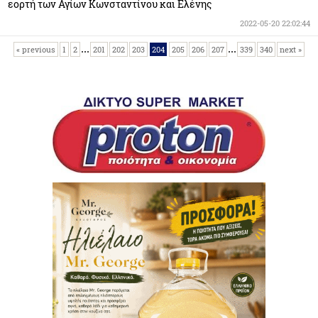
εορτή των Αγίων Κωνσταντίνου και Ελένης
2022-05-20 22:02:44
...
...
« previous
1
2
201
202
203
204
205
206
207
339
340
next »