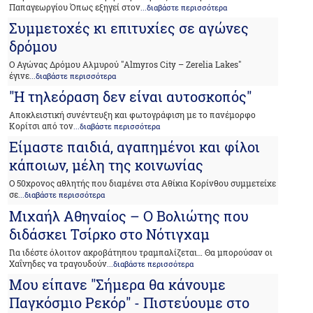
Παπαγεωργίου Όπως εξηγεί στον
...διαβάστε περισσότερα
Συμμετοχές κι επιτυχίες σε αγώνες
δρόμου
Ο Αγώνας Δρόμου Αλμυρού "Almyros City – Zerelia Lakes"
έγινε
...διαβάστε περισσότερα
"Η τηλεόραση δεν είναι αυτοσκοπός"
Αποκλειστική συνέντευξη και φωτογράφιση με το πανέμορφο
Κορίτσι από τον
...διαβάστε περισσότερα
Είμαστε παιδιά, αγαπημένοι και φίλοι
κάποιων, μέλη της κοινωνίας
Ο 50χρονος αθλητής που διαμένει στα Αθίκια Κορίνθου συμμετείχε
σε
...διαβάστε περισσότερα
Μιχαήλ Αθηναίος – Ο Βολιώτης που
διδάσκει Τσίρκο στο Νότιγχαμ
Για ιδέστε όλοιτον ακροβάτηπου τραμπαλίζεται… Θα μπορούσαν οι
Χαΐνηδες να τραγουδούν
...διαβάστε περισσότερα
Μου είπανε "Σήμερα θα κάνουμε
Παγκόσμιο Ρεκόρ" - Πιστεύουμε στο