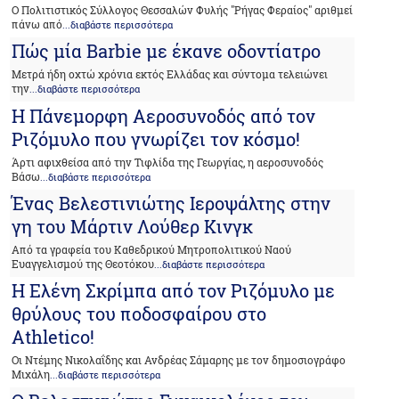
Ο Πολιτιστικός Σύλλογος Θεσσαλών Φυλής "Ρήγας Φεραίος" αριθμεί
πάνω από
...διαβάστε περισσότερα
Πώς μία Barbie με έκανε οδοντίατρο
Μετρά ήδη οχτώ χρόνια εκτός Ελλάδας και σύντομα τελειώνει
την
...διαβάστε περισσότερα
Η Πάνεμορφη Αεροσυνοδός από τον
Ριζόμυλο που γνωρίζει τον κόσμο!
Άρτι αφιχθείσα από την Τιφλίδα της Γεωργίας, η αεροσυνοδός
Βάσω
...διαβάστε περισσότερα
Ένας Βελεστινιώτης Ιεροψάλτης στην
γη του Μάρτιν Λούθερ Κινγκ
Από τα γραφεία του Καθεδρικού Μητροπολιτικού Ναού
Ευαγγελισμού της Θεοτόκου
...διαβάστε περισσότερα
H Eλένη Σκρίμπα από τον Ριζόμυλο με
θρύλους του ποδοσφαίρου στο
Αthletico!
Οι Ντέμης Νικολαΐδης και Ανδρέας Σάμαρης με τον δημοσιογράφο
Μιχάλη
...διαβάστε περισσότερα