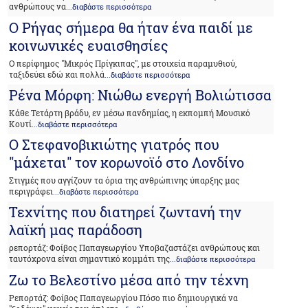
ανθρώπους να
...διαβάστε περισσότερα
Ο Ρήγας σήμερα θα ήταν ένα παιδί με
κοινωνικές ευαισθησίες
Ο περίφημος "Μικρός Πρίγκιπας", με στοιχεία παραμυθιού,
ταξιδεύει εδώ και πολλά
...διαβάστε περισσότερα
Ρένα Μόρφη: Νιώθω ενεργή Βολιώτισσα
Κάθε Τετάρτη βράδυ, εν μέσω πανδημίας, η εκπομπή Μουσικό
Κουτί
...διαβάστε περισσότερα
Ο Στεφανοβικιώτης γιατρός που
"μάχεται" τον κορωνοϊό στο Λονδίνο
Στιγμές που αγγίζουν τα όρια της ανθρώπινης ύπαρξης μας
περιγράφει
...διαβάστε περισσότερα
Τεχνίτης που διατηρεί ζωντανή την
λαϊκή μας παράδοση
ρεπορτάζ: Φοίβος Παπαγεωργίου Υποβαζαστάζει ανθρώπους και
ταυτόχρονα είναι σημαντικό κομμάτι της
...διαβάστε περισσότερα
Ζω το Βελεστίνο μέσα από την τέχνη
Ρεπορτάζ: Φοίβος Παπαγεωργίου Πόσο πιο δημιουργικά να