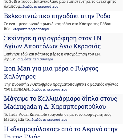
Το 2015 ο Τάσος Παπανικολάου μας εμπιστεύτηκε το ανεκτίμητο
άλμπουμ
...διαβάστε περισσότερα
Βελεστινιώτικο πηγαδάκι στην Ρόδο
Σε ένα... μεσαιωνικό πρωινό καφεδάκι στα Κάστρα της Ρόδου
δύο
...διαβάστε περισσότερα
Ξεκίνησε η αγιογράφηση στον Ι.Ν.
Αγίων Αποστόλων Άνω Κερασιάς
Ξεκίνησε εδώ και κάποιες μέρες η αγιογράφηση του Ι.Ν.
Αγίων
...διαβάστε περισσότερα
Iron Man για μια μέρα ο Γιώργος
Καλόγηρος
Την Κυριακή 23 Οκτωβρίου πραγματοποιήθηκε ο βασικός αγώνας
του ΙRONMAN
...διαβάστε περισσότερα
Μάγεψε το Καλλιμάρμαρο δίπλα στους
Madrugada η Δ. Καραμπεροπούλου
Το Irida Vocal Ensemble τραγούδησε με τους κοσμαγαπητούς
Madrugada το
...διαβάστε περισσότερα
Η «δεσμοφύλακας» από το Αερινό στην
Γη της Ελιάς