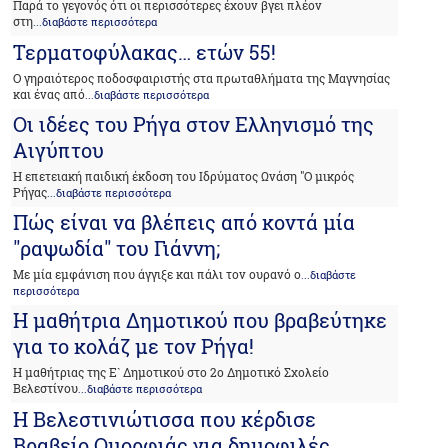
Παρά το γεγονός ότι οι περισσότερες έχουν βγει πλέον
στη
...διαβάστε περισσότερα
Τερματοφύλακας… ετών 55!
Ο γηραιότερος ποδοσφαιριστής στα πρωταθλήματα της Μαγνησίας
και ένας από
...διαβάστε περισσότερα
Οι ιδέες του Ρήγα στον Ελληνισμό της
Αιγύπτου
Η επετειακή παιδική έκδοση του Ιδρύματος Ωνάση "Ο μικρός
Ρήγας
...διαβάστε περισσότερα
Πώς είναι να βλέπεις από κοντά μία
"ραψωδία" του Γιάννη;
Με μία εμφάνιση που άγγιξε και πάλι τον ουρανό ο
...διαβάστε
περισσότερα
Η μαθήτρια Δημοτικού που βραβεύτηκε
για το κολάζ με τον Ρήγα!
Η μαθήτριας της Ε` Δημοτικού στο 2ο Δημοτικό Σχολείο
Βελεστίνου
...διαβάστε περισσότερα
Η Βελεστινιώτισσα που κέρδισε
Βραβείο Ομορφιάς για δημοφιλές