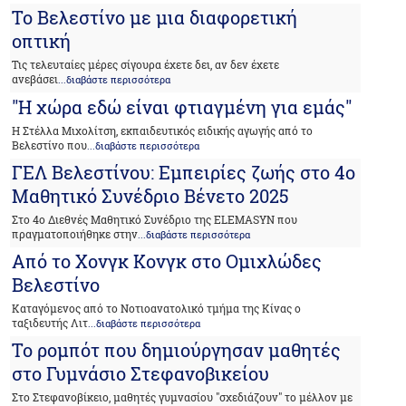
Το Βελεστίνο με μια διαφορετική
οπτική
Τις τελευταίες μέρες σίγουρα έχετε δει, αν δεν έχετε
ανεβάσει
...διαβάστε περισσότερα
"Η χώρα εδώ είναι φτιαγμένη για εμάς"
Η Στέλλα Μιχολίτση, εκπαιδευτικός ειδικής αγωγής από το
Βελεστίνο που
...διαβάστε περισσότερα
ΓΕΛ Βελεστίνου: Εμπειρίες ζωής στο 4ο
Μαθητικό Συνέδριο Βένετο 2025
Στο 4ο Διεθνές Μαθητικό Συνέδριο της ELEMASYN που
πραγματοποιήθηκε στην
...διαβάστε περισσότερα
Από το Χονγκ Κονγκ στο Ομιχλώδες
Βελεστίνο
Καταγόμενος από το Νοτιοανατολικό τμήμα της Κίνας ο
ταξιδευτής Λιτ
...διαβάστε περισσότερα
Το ρομπότ που δημιούργησαν μαθητές
στο Γυμνάσιο Στεφανοβικείου
Στο Στεφανοβίκειο, μαθητές γυμνασίου "σχεδιάζουν" το μέλλον με