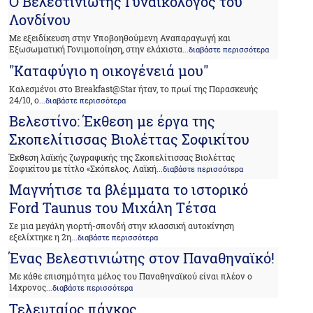
Ο Βελεστινιώτης Γυναικολόγος του
Λονδίνου
Με εξειδίκευση στην Υποβοηθούμενη Αναπαραγωγή και
Εξωσωματική Γονιμοποίηση, στην ελάχιστα
...διαβάστε περισσότερα
"Καταφύγιο η οικογένειά μου"
Καλεσμένοι στο Breakfast@Star ήταν, το πρωί της Παρασκευής
24/10, ο
...διαβάστε περισσότερα
Βελεστίνο: Έκθεση με έργα της
Σκοπελίτισσας Βιολέττας Σοφικίτου
Έκθεση λαϊκής ζωγραφικής της Σκοπελίτισσας Βιολέττας
Σοφικίτου με τίτλο «Σκόπελος. Λαϊκή
...διαβάστε περισσότερα
Μαγνήτισε τα βλέμματα το ιστορικό
Ford Taunus του Μιχάλη Τέτσα
Σε μια μεγάλη γιορτή-σπονδή στην κλασσική αυτοκίνηση
εξελίχτηκε η 2η
...διαβάστε περισσότερα
Ένας Βελεστινιώτης στον Παναθηναϊκό!
Με κάθε επισημότητα μέλος του Παναθηναϊκού είναι πλέον ο
14χρονος
...διαβάστε περισσότερα
Τελευταίος πάγκος