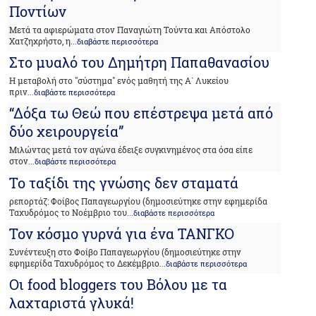
Ποντίων
Μετά τα αφιερώματα στον Παναγιώτη Τούντα και Απόστολο
Χατζηχρήστο, η
...διαβάστε περισσότερα
Στο μυαλό του Δημήτρη Παπαθανασίου
H μεταβολή στο "σύστημα" ενός μαθητή της Α` Λυκείου
πριν
...διαβάστε περισσότερα
“Δόξα τω Θεώ που επέστρεψα μετά από
δύο χειρουργεία”
Μιλώντας μετά τον αγώνα έδειξε συγκινημένος στα όσα είπε
στον
...διαβάστε περισσότερα
Το ταξίδι της γνώσης δεν σταματά
ρεπορτάζ: Φοίβος Παπαγεωργίου (δημοσιεύτηκε στην εφημερίδα
Ταχυδρόμος το Νοέμβριο του
...διαβάστε περισσότερα
Τον κόσμο γυρνά για ένα ΤΑΝΓΚΟ
Συνέντευξη στο Φοίβο Παπαγεωργίου (δημοσιεύτηκε στην
εφημερίδα Ταχυδρόμος το Δεκέμβριο
...διαβάστε περισσότερα
Οι food bloggers του Βόλου με τα
λαχταριστά γλυκά!