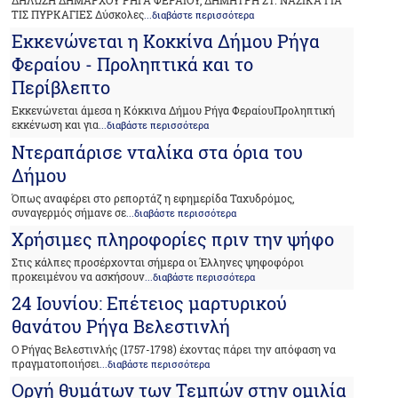
ΔΗΛΩΣΗ ΔΗΜΑΡΧΟΥ ΡΗΓΑ ΦΕΡΑΙΟΥ, ΔΗΜΗΤΡΗ ΣΤ. ΝΑΣΙΚΑ ΓΙΑ
ΤΙΣ ΠΥΡΚΑΓΙΕΣ Δύσκολες
...διαβάστε περισσότερα
Εκκενώνεται η Κοκκίνα Δήμου Ρήγα
Φεραίου - Προληπτικά και το
Περίβλεπτο
Εκκενώνεται άμεσα η Κόκκινα Δήμου Ρήγα ΦεραίουΠροληπτική
εκκένωση και για
...διαβάστε περισσότερα
Ντεραπάρισε νταλίκα στα όρια του
Δήμου
Όπως αναφέρει στο ρεπορτάζ η εφημερίδα Ταχυδρόμος,
συναγερμός σήμανε σε
...διαβάστε περισσότερα
Χρήσιμες πληροφορίες πριν την ψήφο
Στις κάλπες προσέρχονται σήμερα οι Έλληνες ψηφοφόροι
προκειμένου να ασκήσουν
...διαβάστε περισσότερα
24 Ιουνίου: Επέτειος μαρτυρικού
θανάτου Ρήγα Βελεστινλή
Ο Ρήγας Βελεστινλής (1757-1798) έχοντας πάρει την απόφαση να
πραγματοποιήσει
...διαβάστε περισσότερα
Οργή θυμάτων των Τεμπών στην ομιλία