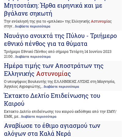
Μητσοτάκη: Ήρθα ειρηνικά και με
βγάλανε σηκωτή
Την ενόχλησή της για το «μπλόκο» της Ελληνικής
Αστυνομία
ς
στην
...διαβάστε περισσότερα
Ναυάγιο ανοιχτά της Πύλου - Τριήμερο
εθνικό πένθος για τα θύματα
Τριήμερο Εθνικό Πένθος από σήμερα Τετάρτη 14 Ιουνίου 2023
21:00
...διαβάστε περισσότερα
Ημέρα τιμής των Αποστράτων της
Ελληνικής
Αστυνομία
ς
Ο υποψήφιος Βουλευτής της ΕΛΛΗΝΙΚΗΣ ΛΥΣΗΣ στη Μαγνησία,
Άγγελος Αγραφιώτης,
...διαβάστε περισσότερα
Έκτακτο Δελτίο Επιδείνωσης του
Καιρού
Εκτακτο Δελτίο επιδείνωσης του καιρού εκδόθηκε από την ΕΜΥ/
ΕΜΚ, με
...διαβάστε περισσότερα
Αναβίωσε το έθιμο αγιασμού των
αλόγων στα Καλά Νερά