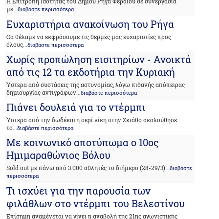
Η Επιτροπή Ισότητας του Δήμου Ρήγα Φεραίου σε συνεργασία
με
...διαβάστε περισσότερα
Ευχαριστήρια ανακοίνωση του Ρήγα
Θα θέλαμε να εκφράσουμε τις θερμές μας ευχαριστίες προς
όλους
...διαβάστε περισσότερα
Χωρίς προπώληση εισιτηρίων - Ανοικτά
από τις 12 τα εκδοτήρια την Κυριακή
Ύστερα από συστάσεις της αστυνομίας, λόγω πιθανής απόπειρας
δημιουργίας αντιγράφων
...διαβάστε περισσότερα
Πιάνει δουλειά για το ντέρμπι
Ύστερα από την δωδέκατη σερί νίκη στην Σκιάθο ακολούθησε
το
...διαβάστε περισσότερα
Με κοινωνικό αποτύπωμα ο 10ος
Ημιμαραθώνιος Βόλου
Sold out με πάνω από 3.000 αθλητές το διήμερο (28-29/3)
...διαβάστε
περισσότερα
Τι ισχύει για την παρουσία των
φιλάθλων στο ντέρμπι του Βελεστίνου
Επίσημη αναμένεται να γίνει η αναβολή της 21ης αγωνιστικής